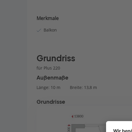
Merkmale
Balkon
Grundriss
für Plus 220
Außenmaße
Länge: 10 m
Breite: 13,8 m
Grundrisse