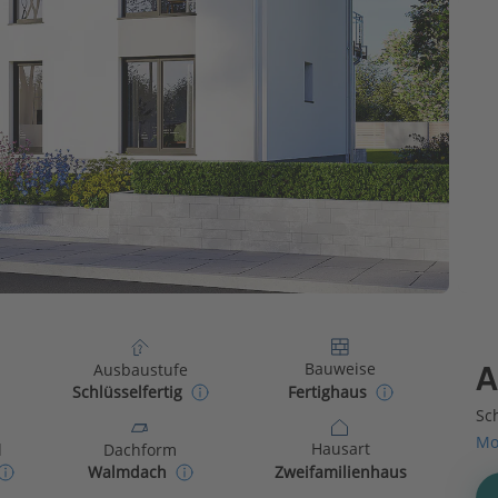
Bauweise
Ausbaustufe
A
Fertighaus
Schlüsselfertig
Sch
Mo
Hausart
d
Dachform
Zweifamilienhaus
Walmdach