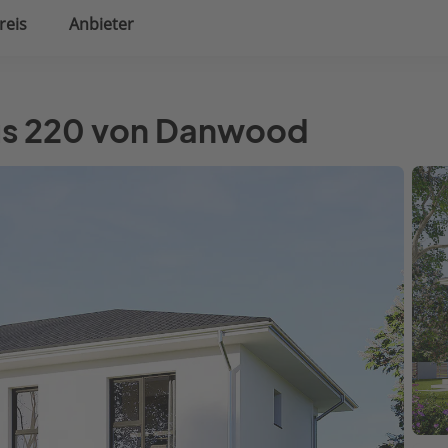
reis
Anbieter
uplanung
Hausausstattung
lus 220 von Danwood