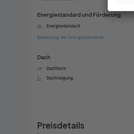
Energiestandard und Förderung
Energiestandard
Bedeutung der Energiestandards
Dach
Dachform
Dachneigung
Preisdetails