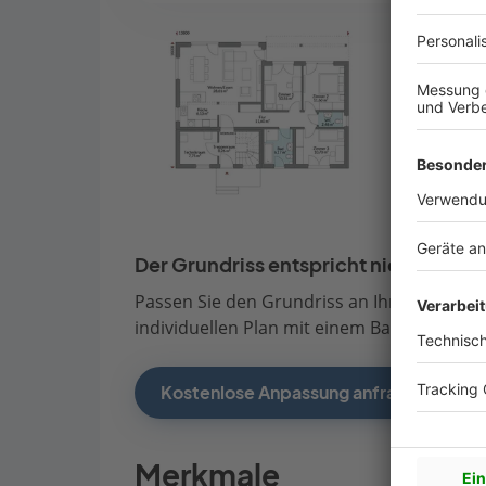
Der Grundriss entspricht nicht Ihren
Passen Sie den Grundriss an Ihre persönli
individuellen Plan mit einem Bauberater de
Kostenlose Anpassung anfragen
Merkmale