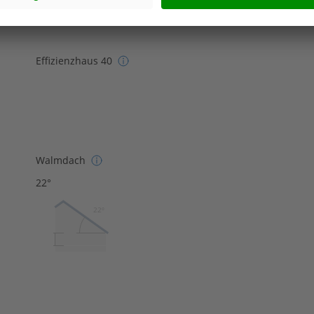
Effizienzhaus 40
Walmdach
22°
22º