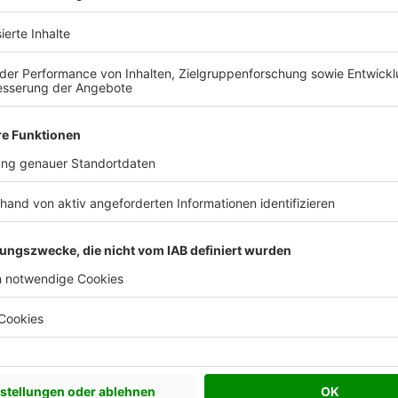
 Vorstellungen?
chen Bedürfnisse an und besprechen Sie Ihren
s Anbieters.
Effizienzhaus 40