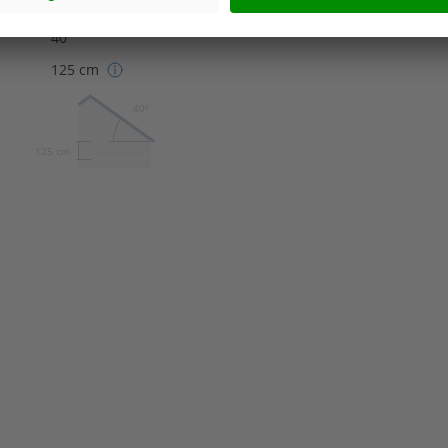
Satteldach
40°
125 cm
40º
125 cm