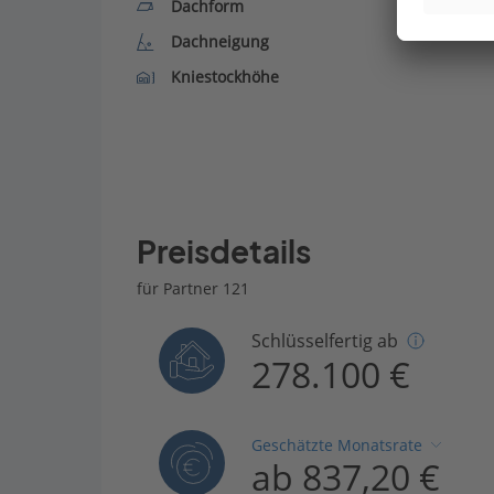
Dachform
Dachneigung
Kniestockhöhe
Preisdetails
für Partner 121
Schlüsselfertig ab
278.100 €
Geschätzte Monatsrate
ab 837,20 €