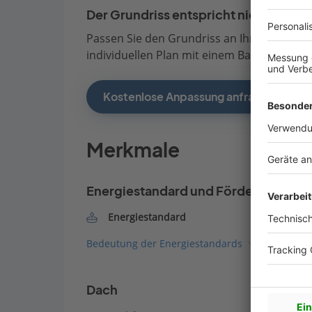
Der Grundriss entspricht nicht Ihren
Passen Sie den Grundriss an Ihre persönli
individuellen Plan mit einem Bauberater de
Kostenlose Anpassung anfragen
Merkmale
Energiestandard und Förderung
Energiestandard
Bedeutung der Energiestandards
Dach