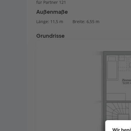
für Partner 121
Außenmaße
Länge: 11,5 m
Breite: 6,55 m
Grundrisse