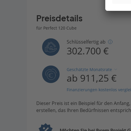
Preisdetails
für Perfect 120 Cube
Schlüsselfertig ab
302.700 €
Geschätzte Monatsrate
ab 911,25 €
Finanzierungen kostenlos vergle
Dieser Preis ist ein Beispiel für den Anfang
erstellen, das Ihren Bedürfnissen entsprich
Möchten Sie bei Ihrem Projekt G