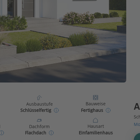
Bauweise
Ausbaustufe
A
Fertighaus
Schlüsselfertig
Sch
Mo
Hausart
d
Dachform
Einfamilienhaus
Flachdach