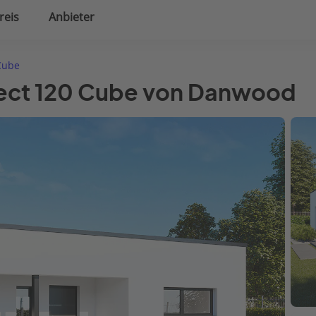
reis
Anbieter
uplanung
Hausausstattung
Cube
fect 120 Cube von Danwood