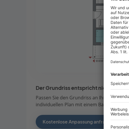
Der Grundriss entspricht nicht Ihren
Passen Sie den Grundriss an Ihre persönli
individuellen Plan mit einem Bauberater de
Kostenlose Anpassung anfragen