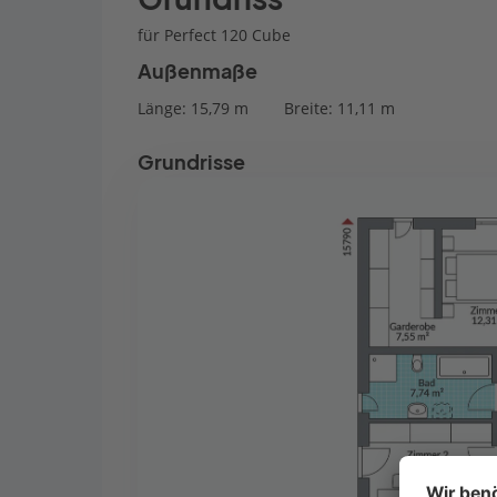
für Perfect 120 Cube
Außenmaße
Länge: 15,79 m
Breite: 11,11 m
Grundrisse