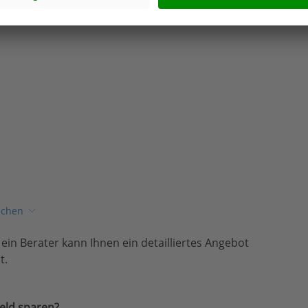
ichen
, ein Berater kann Ihnen ein detailliertes Angebot
t.
eld sparen?