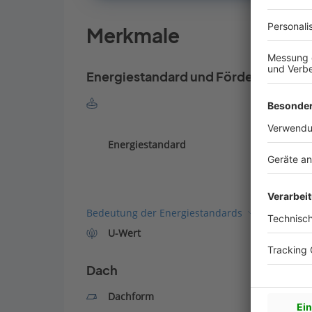
Merkmale
Energiestandard und Förderung
Energiestandard
Bedeutung der Energiestandards
U-Wert
Dach
Dachform