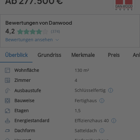
Ab 277.500 €
Bewertungen von Danwood
4,2
(374)
Bewertungen ansehen
Überblick
Grundriss
Merkmale
Preis
An
Wohnfläche
130 m²
Zimmer
4
Schlüsselfertig
Ausbaustufe
Bauweise
Fertighaus
Etagen
1,5
Energiestandard
Effizienzhaus 40
Dachform
Satteldach