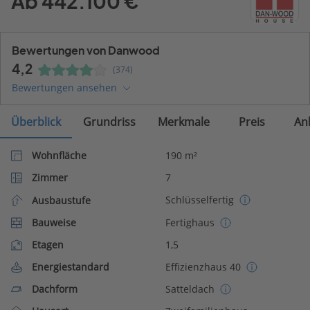
Ab 442.100 €
Bewertungen von Danwood
4,2
(374)
Bewertungen ansehen
Überblick
Grundriss
Merkmale
Preis
An
Wohnfläche
190 m²
Zimmer
7
Schlüsselfertig
Ausbaustufe
Bauweise
Fertighaus
Etagen
1,5
Energiestandard
Effizienzhaus 40
Dachform
Satteldach