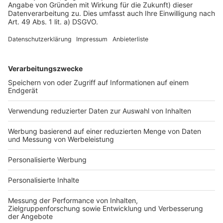
Impressum
Fotonachweis
Services
Bauprojekt-Quiz
Häuser-Suche
Hausanbieter-Suche
Bauprojekt-Profil
Für Unternehmen
Ihre Baufirma auf bauen.de
Kostenloses Infogespräch