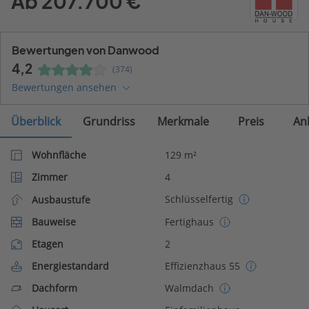
Ab 207.700 €
Bewertungen von Danwood
4,2
(374)
Bewertungen ansehen
Überblick
Grundriss
Merkmale
Preis
An
Wohnfläche
129 m²
Zimmer
4
Schlüsselfertig
Ausbaustufe
Bauweise
Fertighaus
Etagen
2
Energiestandard
Effizienzhaus 55
Dachform
Walmdach