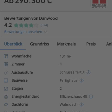
Ab 290.300 €
Bewertungen von Danwood
4,2
(374)
Bewertungen ansehen
Überblick
Grundriss
Merkmale
Preis
An
Wohnfläche
131 m²
Zimmer
4
Schlüsselfertig
Ausbaustufe
Bauweise
Fertighaus
Etagen
2
Energiestandard
Effizienzhaus 40
Dachform
Walmdach