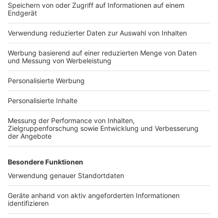
Bauprojekt-Quiz
Häuser-Suche
Hausanbieter-Suche
Bauprojekt-Profil
Für Unternehmen
Ihre Baufirma auf bauen.de
Kostenloses Infogespräch