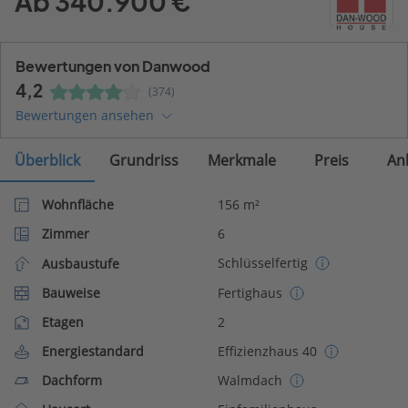
Ab 340.900 €
Bewertungen von Danwood
4,2
(374)
Bewertungen ansehen
Überblick
Grundriss
Merkmale
Preis
An
Wohnfläche
156 m²
Zimmer
6
Schlüsselfertig
Ausbaustufe
Bauweise
Fertighaus
Etagen
2
Energiestandard
Effizienzhaus 40
Dachform
Walmdach