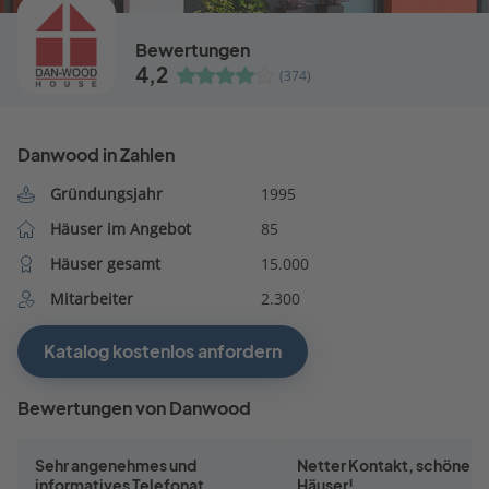
Bewertungen
4,2
(374)
Danwood in Zahlen
Gründungsjahr
1995
Häuser im Angebot
85
Häuser gesamt
15.000
Mitarbeiter
2.300
Katalog kostenlos anfordern
Bewertungen von Danwood
Sehr angenehmes und
Netter Kontakt, schöne
informatives Telefonat.
Häuser!