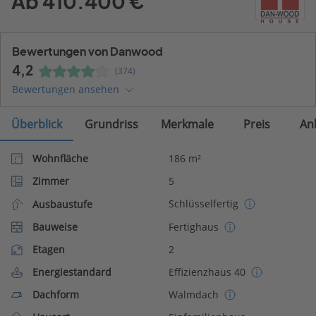
Ab 410.400 €
Bewertungen von Danwood
4,2
(374)
Bewertungen ansehen
Überblick
Grundriss
Merkmale
Preis
An
Wohnfläche
186 m²
Zimmer
5
Schlüsselfertig
Ausbaustufe
Bauweise
Fertighaus
Etagen
2
Energiestandard
Effizienzhaus 40
Dachform
Walmdach