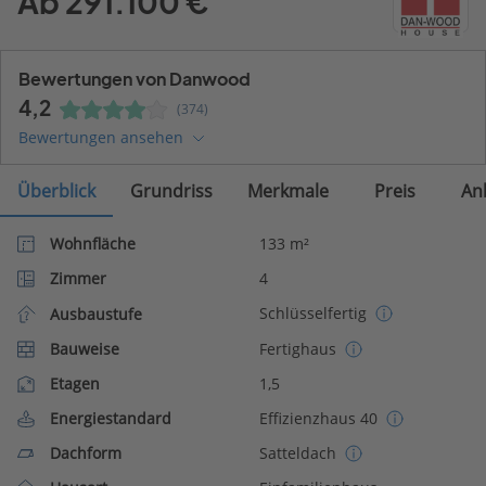
Ab 291.100 €
Bewertungen von Danwood
4,2
(374)
Bewertungen ansehen
Überblick
Grundriss
Merkmale
Preis
An
Wohnfläche
133 m²
Zimmer
4
Schlüsselfertig
Ausbaustufe
Bauweise
Fertighaus
Etagen
1,5
Energiestandard
Effizienzhaus 40
Dachform
Satteldach