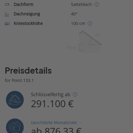
Dachform
Satteldach
Dachneigung
40°
Kniestockhöhe
100 cm
40º
100 cm
Preisdetails
für Point 133.1
Schlüsselfertig ab
291.100 €
Geschätzte Monatsrate
ab 876,33 €