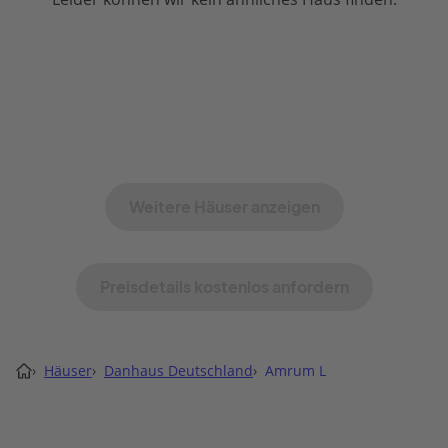
Weitere Häuser anzeigen
Preisdetails kostenlos anfordern
›
Häuser
›
Danhaus Deutschland
›
Amrum L