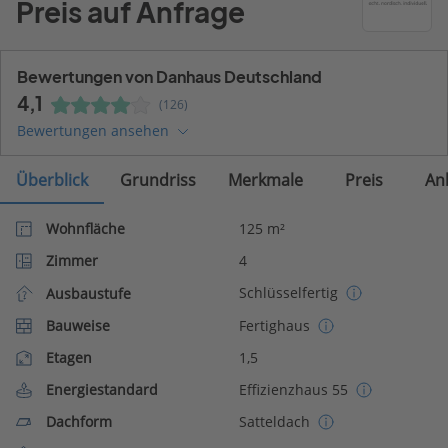
Preis auf Anfrage
Bewertungen von Danhaus Deutschland
4,1
(126)
Bewertungen ansehen
Überblick
Grundriss
Merkmale
Preis
An
Wohnfläche
125 m²
Zimmer
4
Schlüsselfertig
Ausbaustufe
Bauweise
Fertighaus
Etagen
1,5
Energiestandard
Effizienzhaus 55
Dachform
Satteldach