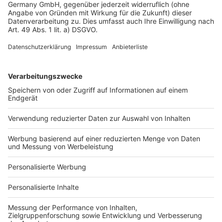
Datenschutz
Impressum
Fotonachweis
Services
Bauprojekt-Quiz
Häuser-Suche
Hausanbieter-Suche
Bauprojekt-Profil
Für Unternehmen
Ihre Baufirma auf bauen.de
Kostenloses Infogespräch