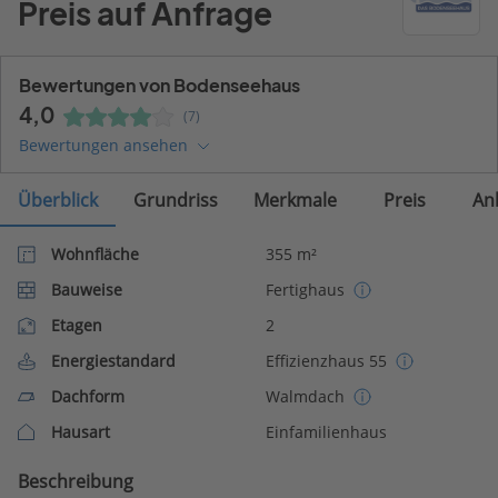
Preis auf Anfrage
Bewertungen von Bodenseehaus
4,0
(7)
Bewertungen ansehen
Überblick
Grundriss
Merkmale
Preis
An
Wohnfläche
355 m²
Bauweise
Fertighaus
Etagen
2
Energiestandard
Effizienzhaus 55
Dachform
Walmdach
Hausart
Einfamilienhaus
Beschreibung