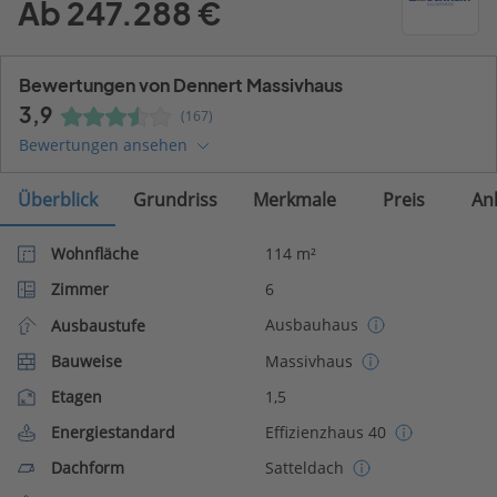
Ab 247.288 €
Bewertungen von Dennert Massivhaus
3,9
(167)
Bewertungen ansehen
Überblick
Grundriss
Merkmale
Preis
An
Wohnfläche
114 m²
Zimmer
6
Ausbauhaus
Ausbaustufe
Bauweise
Massivhaus
Etagen
1,5
Energiestandard
Effizienzhaus 40
Dachform
Satteldach