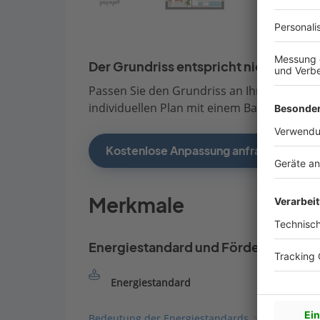
Der Grundriss entspricht nicht Ihren
Passen Sie den Grundriss an Ihre persönli
individuellen Plan mit einem Bauberater de
Kostenlose Anpassung anfragen
Merkmale
Energiestandard und Förderung
Energiestandard
Bedeutung der Energiestandards