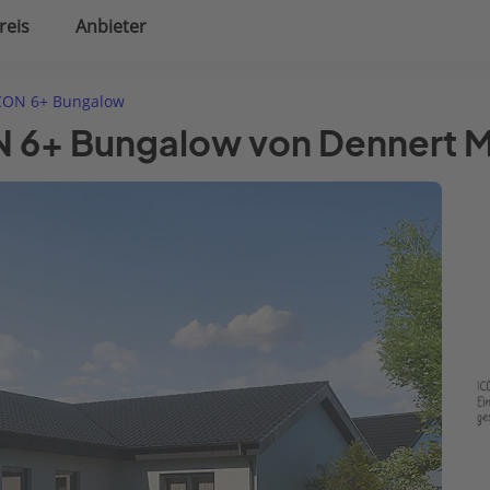
reis
Anbieter
uplanung
Hausausstattung
CON 6+ Bungalow
N 6+ Bungalow von Dennert 