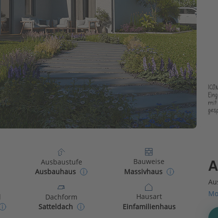
Bauweise
Ausbaustufe
A
Massivhaus
Ausbauhaus
Au
Mo
Hausart
d
Dachform
Einfamilienhaus
Satteldach