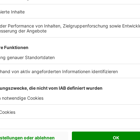
 Vorstellungen?
chen Bedürfnisse an und besprechen Sie Ihren
s Anbieters.
Effizienzhaus 40
Effizienzhaus 55