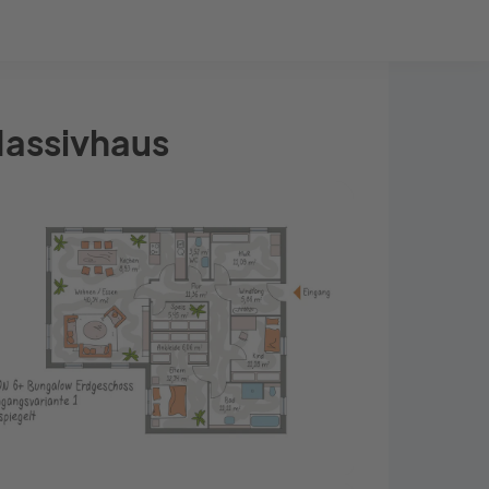
Bauprojekt-Quiz
Mein Konto
Baupartner
Anmelden
Massivhaus