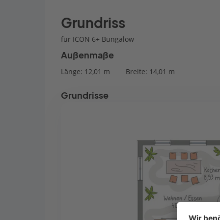
Grundriss
für ICON 6+ Bungalow
Außenmaße
Länge: 12,01 m
Breite: 14,01 m
Grundrisse