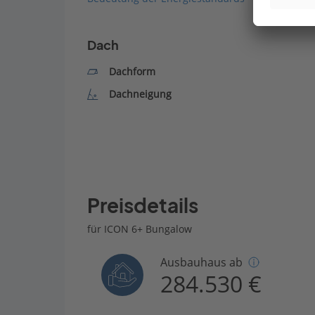
Dach
Dachform
Dachneigung
Preisdetails
für ICON 6+ Bungalow
Ausbauhaus ab
284.530 €