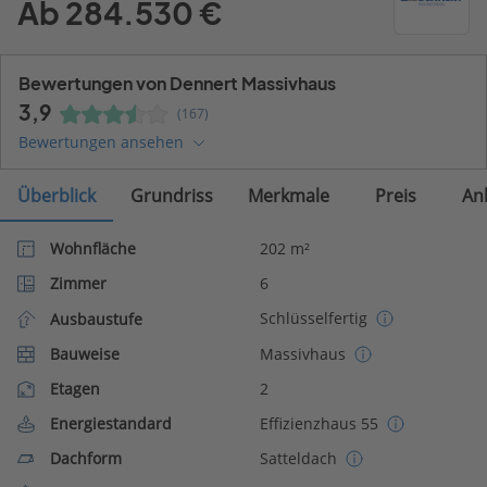
Ab 284.530 €
Bewertungen von Dennert Massivhaus
3,9
(167)
Bewertungen ansehen
Überblick
Grundriss
Merkmale
Preis
An
Wohnfläche
202 m²
Zimmer
6
Schlüsselfertig
Ausbaustufe
Bauweise
Massivhaus
Etagen
2
Energiestandard
Effizienzhaus 55
Dachform
Satteldach