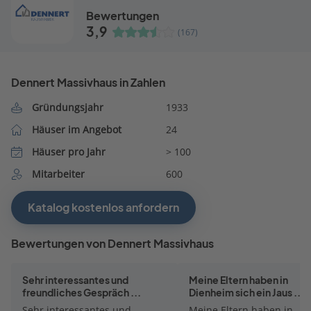
Bewertungen
3,9
(167)
Dennert Massivhaus in Zahlen
Gründungsjahr
1933
Häuser im Angebot
24
Häuser pro Jahr
> 100
Mitarbeiter
600
Katalog kostenlos anfordern
Bewertungen von Dennert Massivhaus
Sehr interessantes und
Meine Eltern haben in
freundliches Gespräch ...
Dienheim sich ein Jaus ...
Sehr interessantes und
Meine Eltern haben in