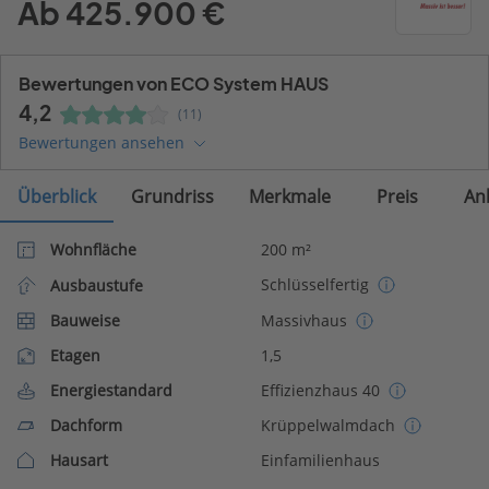
Ab 425.900 €
Bewertungen von ECO System HAUS
4,2
(11)
Bewertungen ansehen
Überblick
Grundriss
Merkmale
Preis
An
Wohnfläche
200 m²
Schlüsselfertig
Ausbaustufe
Bauweise
Massivhaus
Etagen
1,5
Energiestandard
Effizienzhaus 40
Dachform
Krüppelwalmdach
Hausart
Einfamilienhaus