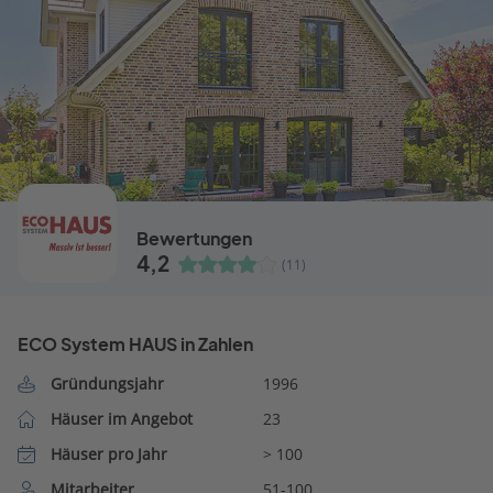
Bewertungen
4,2
(11)
ECO System HAUS in Zahlen
Gründungsjahr
1996
Häuser im Angebot
23
Häuser pro Jahr
> 100
Mitarbeiter
51-100