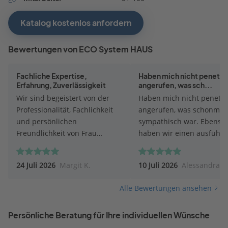
Katalog kostenlos anfordern
Bewertungen von ECO System HAUS
Fachliche Expertise,
Haben mich nicht penetra
Erfahrung, Zuverlässigkeit
angerufen, was sch...
Wir sind begeistert von der
Haben mich nicht penetra
Professionalität, Fachlichkeit
angerufen, was schonmal
und persönlichen
sympathisch war. Ebenso
Freundlichkeit von Frau
haben wir einen ausführl
Zündorf. Sie hat uns sehr gut
Katalog, Preise und
beraten und flexibel und
Baubeschreibung erhalte
24 Juli 2026
Margit K.
10 Juli 2026
Alessandra G
zeitnah auf Änderungen
Erst danach kam eine Ema
hingewiesen bzw. reagiert.
von Frau Zündorf. Mit ihr
Alle Bewertungen ansehen
TOP.
ich auch einen Termin für
Erstgespräch vereinbart.
Persönliche Beratung für Ihre individuellen Wünsche
aber erst am 13.07 stattfi
Wir freuen uns schon!