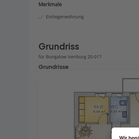
Merkmale
Einliegerwohnung
Grundriss
für Bungalow Isenburg 20-017
Grundrisse