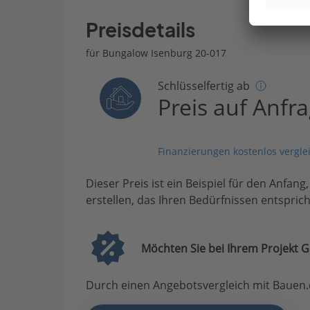
Preisdetails
für Bungalow Isenburg 20-017
Schlüsselfertig ab
Preis auf Anfr
Finanzierungen kostenlos vergle
Dieser Preis ist ein Beispiel für den Anfang
erstellen, das Ihren Bedürfnissen entsprich
Möchten Sie bei Ihrem Projekt G
Durch einen Angebotsvergleich mit Bauen.d