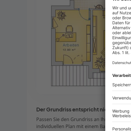
Der Grundriss entspricht nicht Ihren
Passen Sie den Grundriss an Ihre persönli
individuellen Plan mit einem Bauberater de