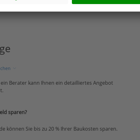
age
ichen
, ein Berater kann Ihnen ein detailliertes Angebot
t.
eld sparen?
e können Sie bis zu 20 % Ihrer Baukosten sparen.