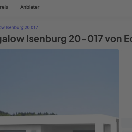
reis
Anbieter
uplanung
Hausausstattung
ow Isenburg 20-017
galow Isenburg 20-017 von E