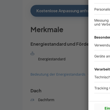
Kostenlose Anpassung anfragen
Merkmale
Energiestandard und Förderung
Energiestandard
Bedeutung der Energiestandards
Dach
Dachform