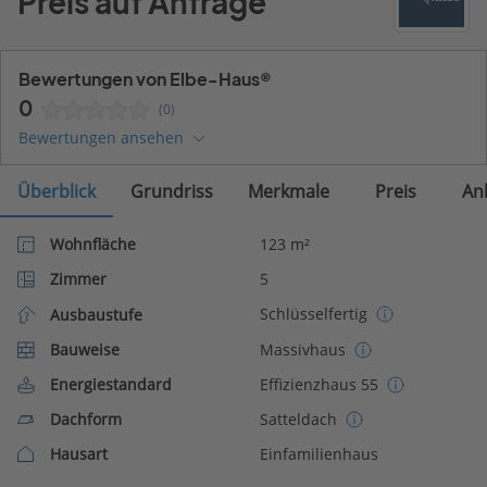
Preis auf Anfrage
Bewertungen von Elbe-Haus®
0
(0)
Bewertungen ansehen
Überblick
Grundriss
Merkmale
Preis
An
Wohnfläche
123 m²
Zimmer
5
Schlüsselfertig
Ausbaustufe
Bauweise
Massivhaus
Energiestandard
Effizienzhaus 55
Dachform
Satteldach
Hausart
Einfamilienhaus