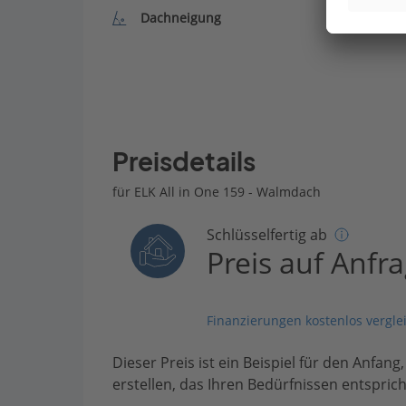
Dachneigung
Preisdetails
für ELK All in One 159 - Walmdach
Schlüsselfertig ab
Preis auf Anfr
Finanzierungen kostenlos vergle
Dieser Preis ist ein Beispiel für den Anfang
erstellen, das Ihren Bedürfnissen entsprich