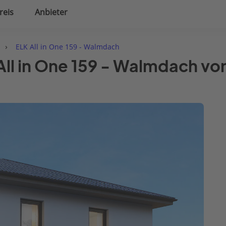
reis
Anbieter
uplanung
Hausausstattung
›
ELK All in One 159 - Walmdach
All in One 159 - Walmdach v