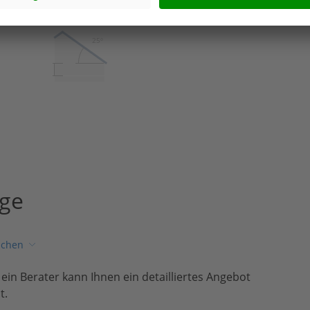
25°
25º
age
ichen
, ein Berater kann Ihnen ein detailliertes Angebot
t.