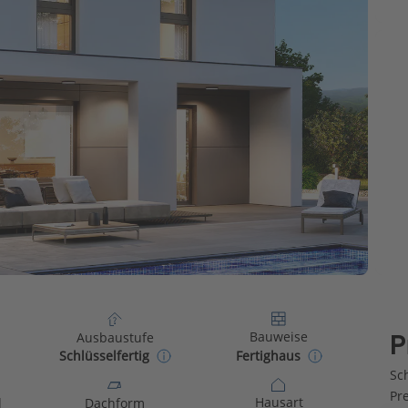
Bauweise
Ausbaustufe
P
Fertighaus
Schlüsselfertig
Sch
Pr
Hausart
d
Dachform