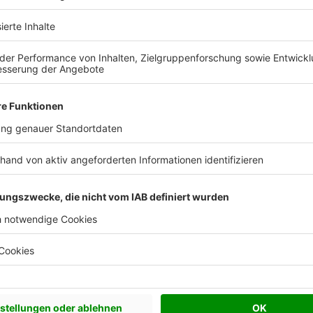
 Vorstellungen?
chen Bedürfnisse an und besprechen Sie Ihren
s Anbieters.
Effizienzhaus 40
Walmdach