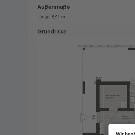
Außenmaße
Länge: 8,91 m
Grundrisse