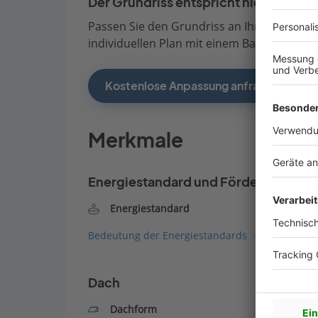
Der Grundriss entspricht nicht Ihren
Passen Sie den Grundriss an Ihre persönli
individuellen Plan mit einem Bauberater de
Kostenlose Anpassung anfragen
Merkmale
Energiestandard und Förderung
Energiestandard
Bedeutung der Energiestandards
Dach
Dachform