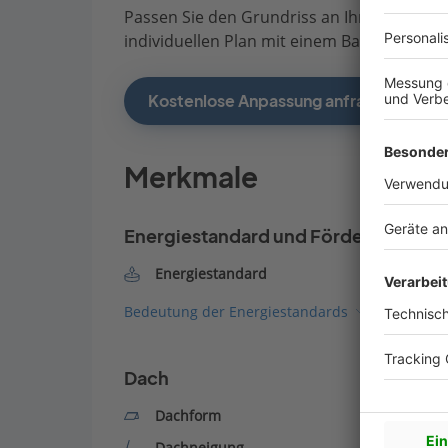
Passen Sie den Grundriss an Ihre persönli
individuellen Plan mit einem Bauberater de
Kostenlose Anpassung anfragen
Merkmale
Energiestandard und Förderung
Energiestandard
Bedeutung der Energiestandards
Dach
Dachform
Dachneigung