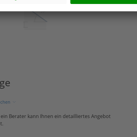
25º
age
ichen
, ein Berater kann Ihnen ein detailliertes Angebot
t.