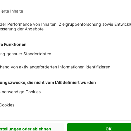
chen Bedürfnisse an und besprechen Sie Ihren
s Anbieters.
Effizienzhaus 40
Walmdach
25°