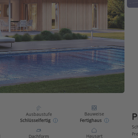
Bauweise
Ausbaustufe
P
Fertighaus
Schlüsselfertig
Sch
Pr
Hausart
d
Dachform