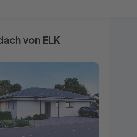
Bauprojekt-Quiz
Mein Konto
Baupartner
Anmelden
dach von ELK