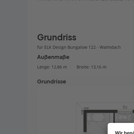
Grundriss
für ELK Design Bungalow 122 - Walmdach
Außenmaße
Länge: 12,86 m
Breite: 13,16 m
Grundrisse