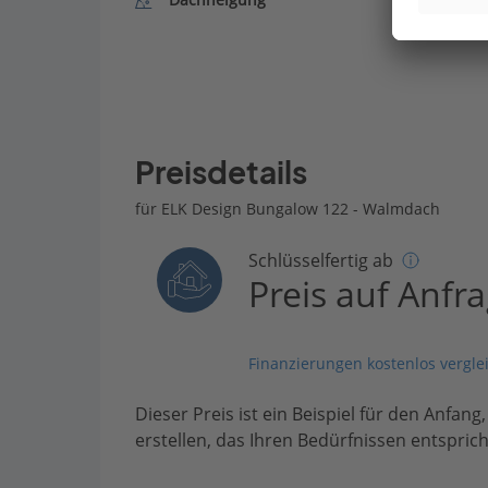
Preisdetails
für ELK Design Bungalow 122 - Walmdach
Schlüsselfertig ab
Preis auf Anfr
Finanzierungen kostenlos vergle
Dieser Preis ist ein Beispiel für den Anfang
erstellen, das Ihren Bedürfnissen entsprich