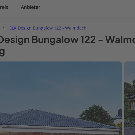
reis
Anbieter
uplanung
Hausausstattung
›
ELK Design Bungalow 122 - Walmdach
 Design Bungalow 122 - Walm
g