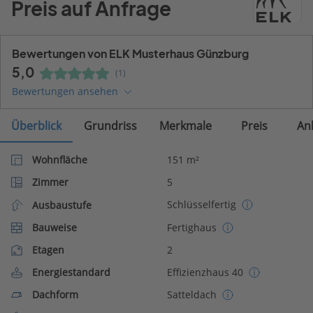
Preis auf Anfrage
Bewertungen von ELK Musterhaus Günzburg
5,0
(1)
Bewertungen ansehen
Überblick
Grundriss
Merkmale
Preis
An
Wohnfläche
151 m²
Zimmer
5
Schlüsselfertig
Ausbaustufe
Bauweise
Fertighaus
Etagen
2
Energiestandard
Effizienzhaus 40
Dachform
Satteldach