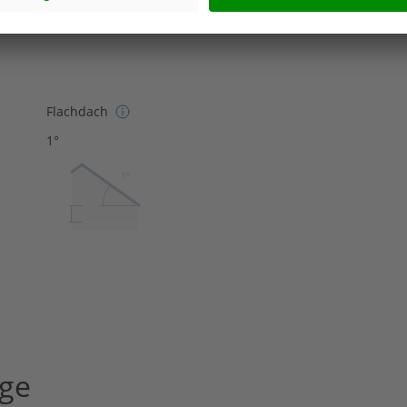
Flachdach
1°
1º
age