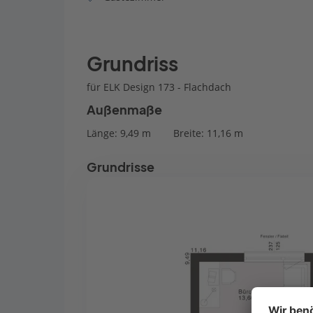
Grundriss
für ELK Design 173 - Flachdach
Außenmaße
Länge: 9,49 m
Breite: 11,16 m
Grundrisse