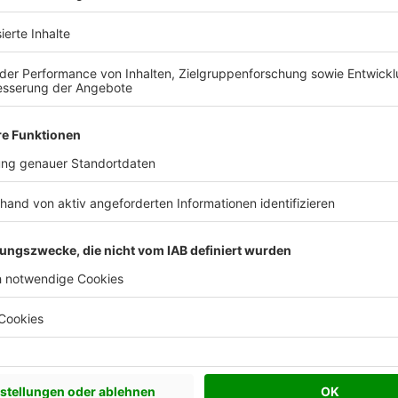
 Vorstellungen?
chen Bedürfnisse an und besprechen Sie Ihren
s Anbieters.
Effizienzhaus 40