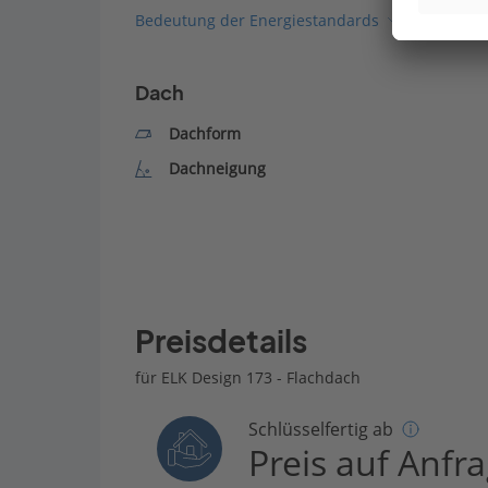
Bedeutung der Energiestandards
Dach
Dachform
Dachneigung
Preisdetails
für ELK Design 173 - Flachdach
Schlüsselfertig ab
Preis auf Anfr