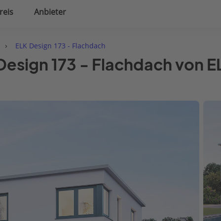
reis
Anbieter
uplanung
Hausausstattung
›
ELK Design 173 - Flachdach
 Design 173 - Flachdach von 