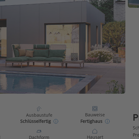
Bauweise
Ausbaustufe
P
Fertighaus
Schlüsselfertig
Sch
Pr
Hausart
d
Dachform