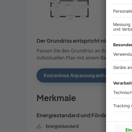
Der Grundriss entspricht nicht Ihren
Passen Sie den Grundriss an Ihre persönli
individuellen Plan mit einem Bauberater de
Kostenlose Anpassung anfragen
Merkmale
Energiestandard und Förderung
Energiestandard