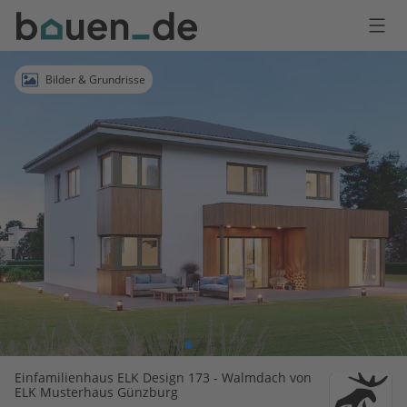
Bauen
Logo
Anmelden
Bilder & Grundrisse
Einfamilienhaus ELK Design 173 - Walmdach von
ELK Musterhaus Günzburg