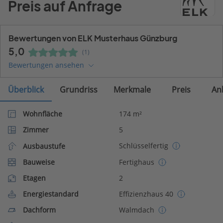
Preis auf Anfrage
Bewertungen von ELK Musterhaus Günzburg
5,0
(1)
Bewertungen ansehen
Überblick
Grundriss
Merkmale
Preis
An
Wohnfläche
174 m²
Zimmer
5
Schlüsselfertig
Ausbaustufe
Bauweise
Fertighaus
Etagen
2
Energiestandard
Effizienzhaus 40
Dachform
Walmdach