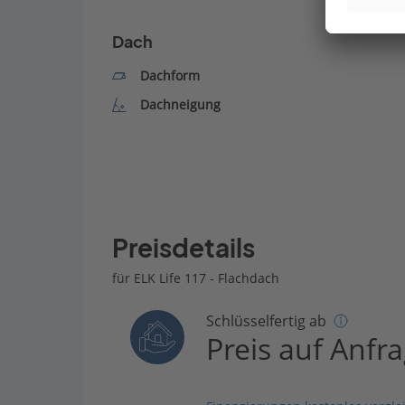
Dach
Dachform
Dachneigung
Preisdetails
für ELK Life 117 - Flachdach
Schlüsselfertig ab
Preis auf Anfr