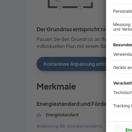
Der Grundriss entspricht nicht Ihren
Passen Sie den Grundriss an Ihre persönli
individuellen Plan mit einem Bauberater de
Kostenlose Anpassung anfragen
Merkmale
Energiestandard und Förderung
Energiestandard
Bedeutung der Energiestandards