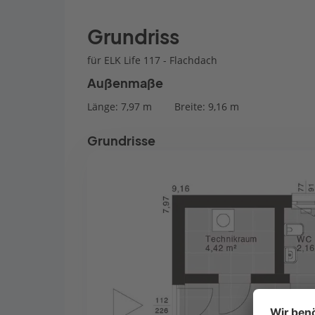
Grundriss
für ELK Life 117 - Flachdach
Außenmaße
Länge: 7,97 m
Breite: 9,16 m
Grundrisse