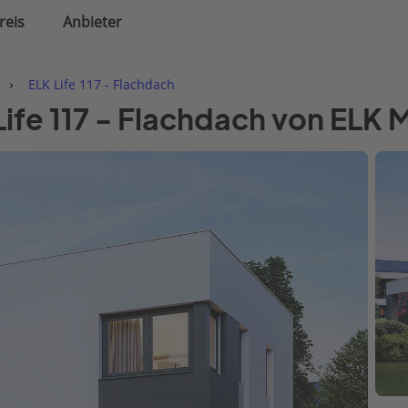
reis
Anbieter
uplanung
Hausausstattung
›
ELK Life 117 - Flachdach
Life 117 - Flachdach von ELK