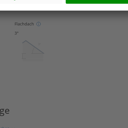
Flachdach
3°
3º
age