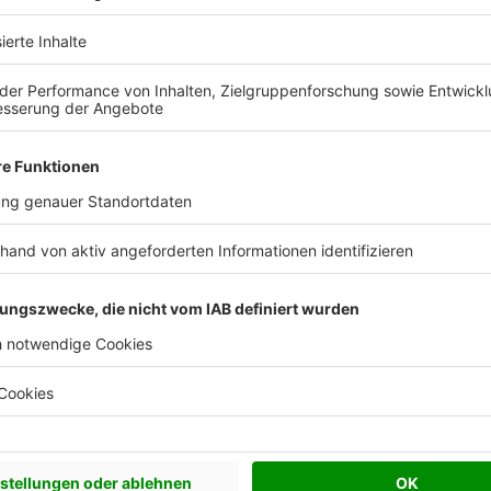
 Vorstellungen?
chen Bedürfnisse an und besprechen Sie Ihren
s Anbieters.
Effizienzhaus 40