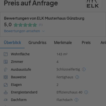
Preis auf Anfrage
Bewertungen von ELK Musterhaus Günzburg
5,0
(1)
Bewertungen ansehen
Überblick
Grundriss
Merkmale
Preis
An
Wohnfläche
143 m²
Zimmer
4
Schlüsselfertig
Ausbaustufe
Bauweise
Fertighaus
Etagen
2
Energiestandard
Effizienzhaus 40
Dachform
Flachdach