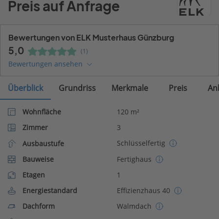
Preis auf Anfrage
Bewertungen von ELK Musterhaus Günzburg
5,0
(1)
Bewertungen ansehen
Überblick
Grundriss
Merkmale
Preis
An
Wohnfläche
120 m²
Zimmer
3
Schlüsselfertig
Ausbaustufe
Bauweise
Fertighaus
Etagen
1
Energiestandard
Effizienzhaus 40
Dachform
Walmdach