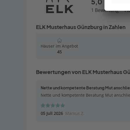
5,0
1 Bewertung
He
ELK Musterhaus Günzburg in Zahlen
Häuser im Angebot
45
Bewertungen von ELK Musterhaus G
Nette und kompetente Beratung Mut anschlie
Nette und kompetente Beratung Mut anschli
05 Juli 2026
Markus Z.