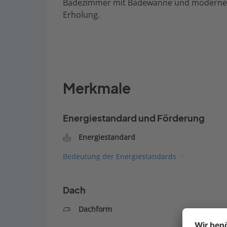
Badezimmer mit Badewanne und moderner D
Erholung.
Merkmale
Energiestandard und Förderung
Energiestandard
Bedeutung der Energiestandards
Dach
Dachform