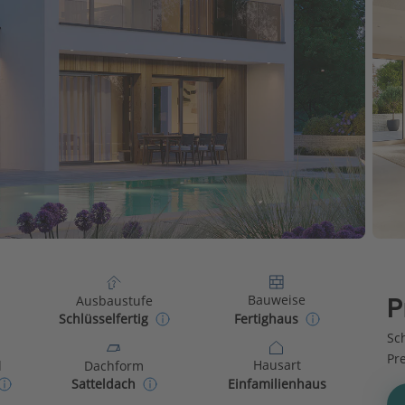
Bauweise
Ausbaustufe
P
Fertighaus
Schlüsselfertig
Sch
Pr
Hausart
d
Dachform
Einfamilienhaus
Satteldach