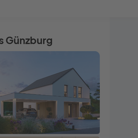
Bauprojekt-Quiz
Mein Konto
Baupartner
Anmelden
us Günzburg