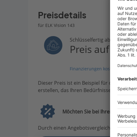
Preisdetails
für ELK Vision 143
Schlüsselfertig ab
Preis auf Anfr
Finanzierungen kostenlos vergle
Dieser Preis ist ein Beispiel für den Anfang
erstellen, das Ihren Bedürfnissen entsprich
Möchten Sie bei Ihrem Projekt G
Durch einen Angebotsvergleich mit Bauen.d