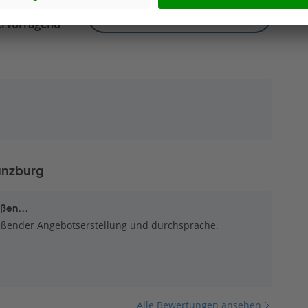
Katalog kostenlos anfordern
rvorragend
ünzburg
ßen...
eßender Angebotserstellung und durchsprache.
Alle Bewertungen ansehen