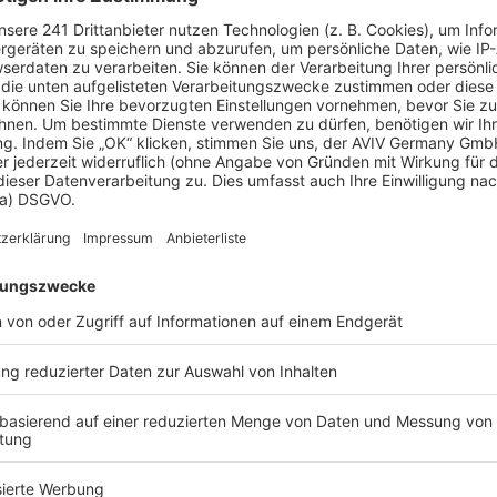
age
ichen
, ein Berater kann Ihnen ein detailliertes Angebot
t.
eld sparen?
e können Sie bis zu 20 % Ihrer Baukosten sparen.