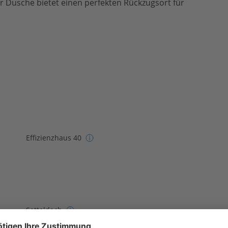
usche bietet einen perfekten Rückzugsort für
Effizienzhaus 40
Satteldach