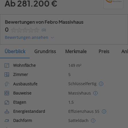
Ab 281.200 €
Bewertungen von Febro Massivhaus
0
(0)
Bewertungen ansehen
Überblick
Grundriss
Merkmale
Preis
An
Wohnfläche
149 m²
Zimmer
5
Schlüsselfertig
Ausbaustufe
Bauweise
Massivhaus
Etagen
1,5
Energiestandard
Effizienzhaus 55
Dachform
Satteldach