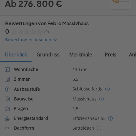
Ab 276.800 €
Bewertungen von Febro Massivhaus
0
(0)
Bewertungen ansehen
Überblick
Grundriss
Merkmale
Preis
An
Wohnfläche
130 m²
Zimmer
5,5
Schlüsselfertig
Ausbaustufe
Bauweise
Massivhaus
Etagen
1,5
Energiestandard
Effizienzhaus 55
Dachform
Satteldach