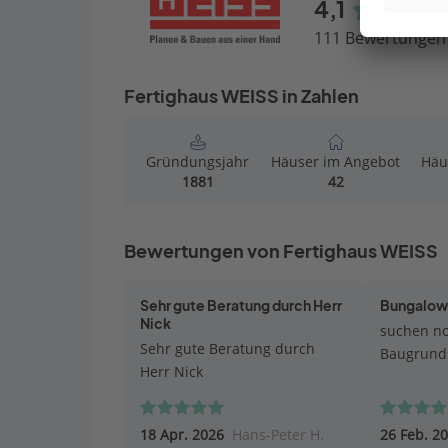
4,1
111 Bewertungen
Fertighaus WEISS in Zahlen
Gründungsjahr
Häuser im Angebot
Häu
1881
42
Bewertungen von Fertighaus WEISS
Sehr gute Beratung durch Herr
Bungalows
Nick
suchen no
Sehr gute Beratung durch
Baugrund
Herr Nick
18 Apr. 2026
Hans-Peter H.
26 Feb. 2