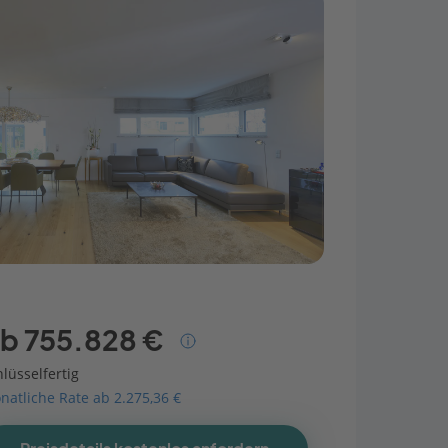
b 755.828 €
lüsselfertig
natliche Rate ab 2.275,36 €