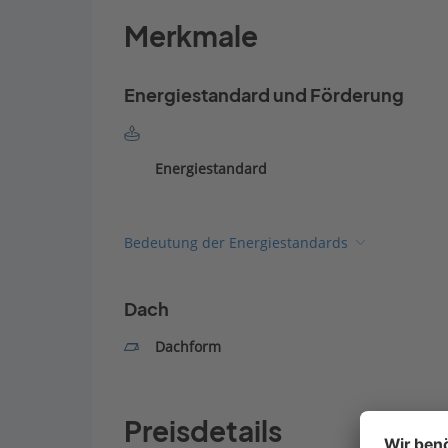
Merkmale
Energiestandard und Förderung
Energiestandard
Bedeutung der Energiestandards
Dach
Dachform
Preisdetails