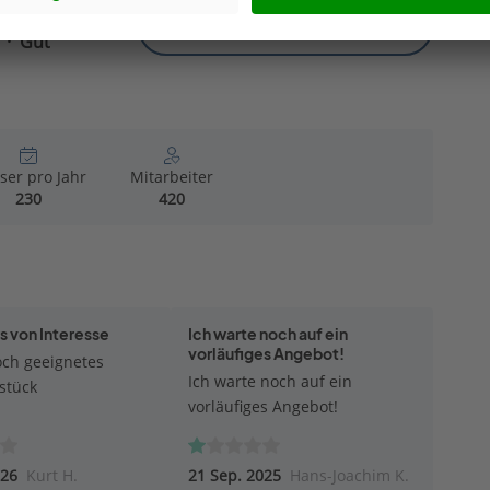
Katalog kostenlos anfordern
Gut
ser pro Jahr
Mitarbeiter
230
420
 von Interesse
Ich warte noch auf ein
vorläufiges Angebot!
ch geeignetes
Ich warte noch auf ein
stück
vorläufiges Angebot!
026
Kurt H.
21 Sep. 2025
Hans-Joachim K.