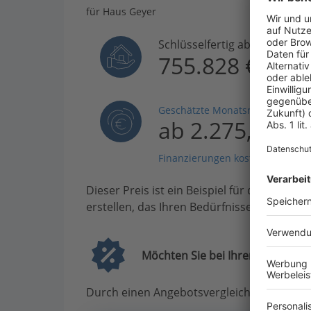
für Haus Geyer
Schlüsselfertig ab
755.828 €
Geschätzte Monatsrate
ab 2.275,36 €
Finanzierungen kostenlos vergle
Dieser Preis ist ein Beispiel für den Anfang
erstellen, das Ihren Bedürfnissen entsprich
Möchten Sie bei Ihrem Projekt G
Durch einen Angebotsvergleich mit Bauen.d