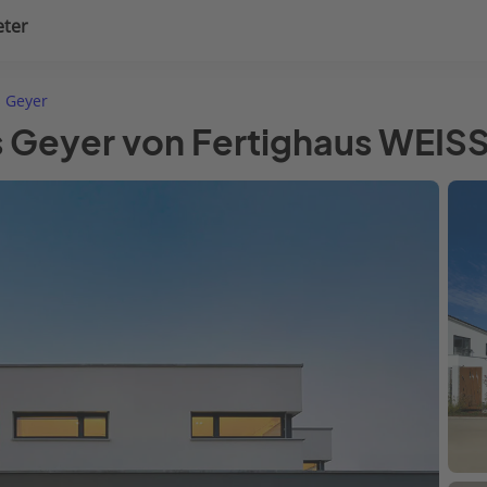
eter
uplanung
Hausausstattung
 Geyer
s Geyer von Fertighaus WEIS