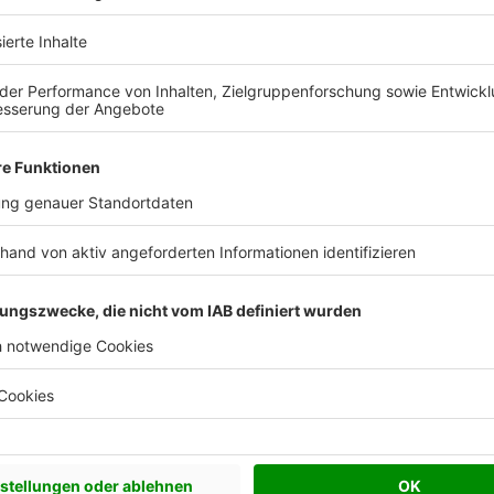
us WEISS
Zum Anbieterprofil