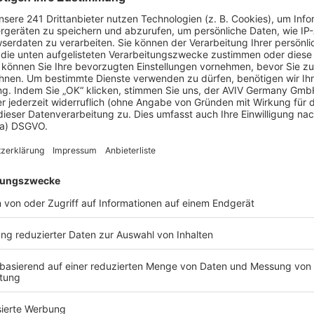
ichen
, ein Berater kann Ihnen ein detailliertes Angebot
t.
eld sparen?
e können Sie bis zu 20 % Ihrer Baukosten sparen.