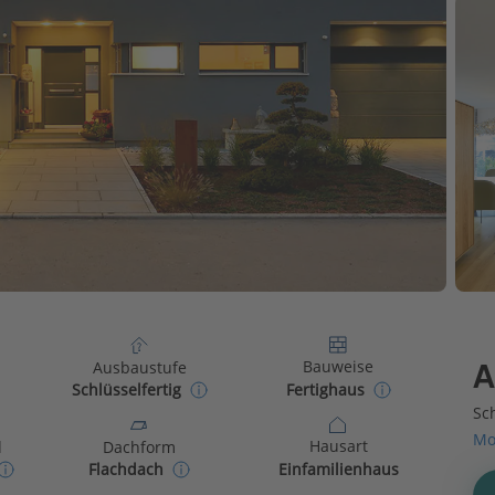
Bauweise
Ausbaustufe
A
Fertighaus
Schlüsselfertig
Sch
Mo
Hausart
d
Dachform
Einfamilienhaus
Flachdach