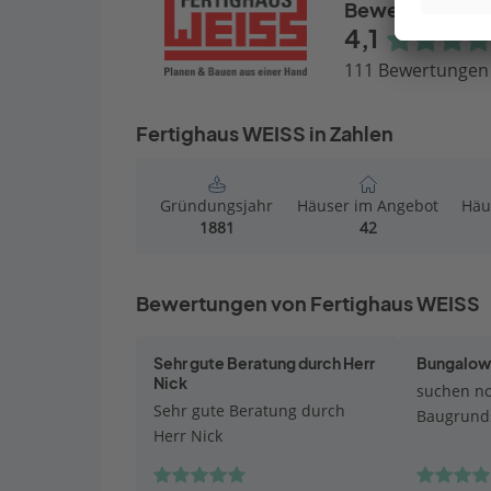
Bewertungen
4,1
111 Bewertungen
Fertighaus WEISS in Zahlen
Gründungsjahr
Häuser im Angebot
Häu
1881
42
Bewertungen von Fertighaus WEISS
Sehr gute Beratung durch Herr
Bungalows
Nick
suchen no
Sehr gute Beratung durch
Baugrund
Herr Nick