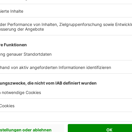
us WEISS
Zum Anbieterprofil