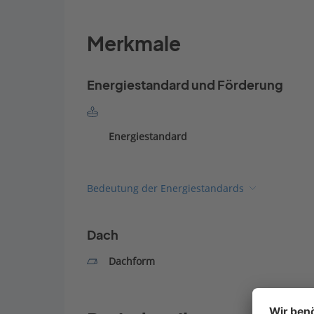
Merkmale
Energiestandard und Förderung
Energiestandard
Bedeutung der Energiestandards
Dach
Dachform