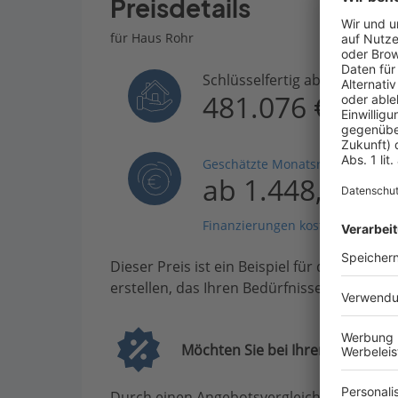
Preisdetails
für Haus Rohr
Schlüsselfertig ab
481.076 €
Geschätzte Monatsrate
ab 1.448,24 €
Finanzierungen kostenlos vergle
Dieser Preis ist ein Beispiel für den Anfang
erstellen, das Ihren Bedürfnissen entsprich
Möchten Sie bei Ihrem Projekt G
Durch einen Angebotsvergleich mit Bauen.d