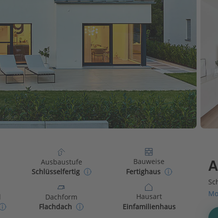
Bauweise
Ausbaustufe
A
Fertighaus
Schlüsselfertig
Sch
Mo
Hausart
d
Dachform
Einfamilienhaus
Flachdach