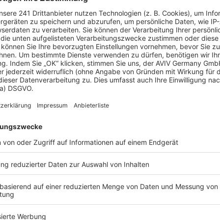
ichen
, ein Berater kann Ihnen ein detailliertes Angebot
t.
eld sparen?
e können Sie bis zu 20 % Ihrer Baukosten sparen.