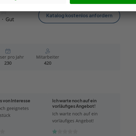
Katalog kostenlos anfordern
Gut
ser pro Jahr
Mitarbeiter
230
420
 von Interesse
Ich warte noch auf ein
vorläufiges Angebot!
ch geeignetes
Ich warte noch auf ein
stück
vorläufiges Angebot!