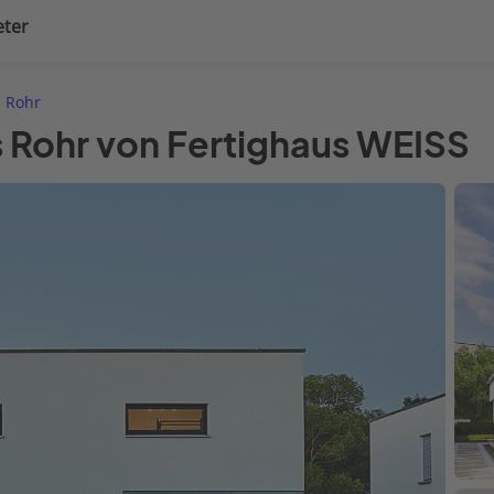
eter
uplanung
Hausausstattung
 Rohr
s Rohr von Fertighaus WEISS