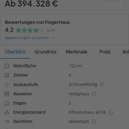
Ab 394.328 €
Bewertungen von FingerHaus
4,2
(228)
Bewertungen ansehen
Überblick
Grundriss
Merkmale
Preis
An
Wohnfläche
152 m²
Zimmer
6
Schlüsselfertig
Ausbaustufe
Bauweise
Fertighaus
Etagen
2
Energiestandard
Effizienzhaus 40 EE
Dachform
Walmdach