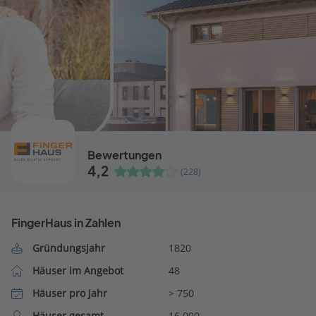
Bewertungen
4,2
(228)
FingerHaus in Zahlen
Gründungsjahr
1820
Häuser im Angebot
48
Häuser pro Jahr
> 750
Häuser gesamt
16.000