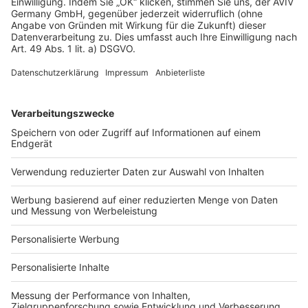
Datenschutz
Impressum
Fotonachweis
Services
Bauprojekt-Quiz
Häuser-Suche
Hausanbieter-Suche
Bauprojekt-Profil
Für Unternehmen
Ihre Baufirma auf bauen.de
Kostenloses Infogespräch