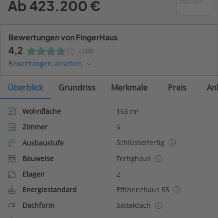
Ab 423.200 €
Bewertungen von FingerHaus
4,2
(228)
Bewertungen ansehen
Überblick
Grundriss
Merkmale
Preis
An
Wohnfläche
163 m²
Zimmer
6
Schlüsselfertig
Ausbaustufe
Bauweise
Fertighaus
Etagen
2
Energiestandard
Effizienzhaus 55
Dachform
Satteldach