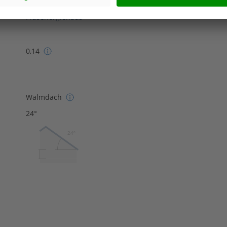
Effizienzhaus 55
Plusenergiehaus
0,14
Walmdach
24°
24º