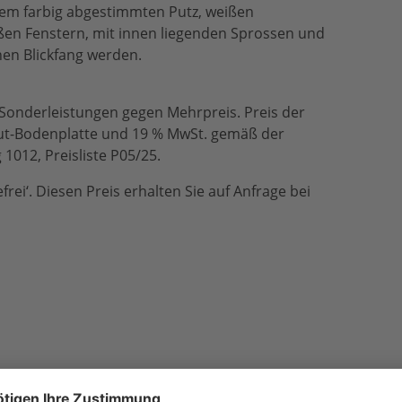
em farbig abgestimmten Putz, weißen
en Fenstern, mit innen liegenden Sprossen und
en Blickfang werden.
 Sonderleistungen gegen Mehrpreis. Preis der
hut-Bodenplatte und 19 % MwSt. gemäß der
1012, Preisliste P05/25.
rei‘. Diesen Preis erhalten Sie auf Anfrage bei