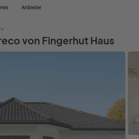
reis
Anbieter
uplanung
Hausausstattung
co
reco von Fingerhut Haus