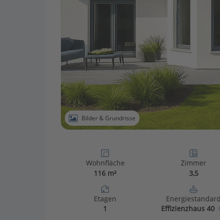
Bilder & Grundrisse
Wohnfläche
Zimmer
116 m²
3,5
Etagen
Energiestandar
1
Effizienzhaus 40