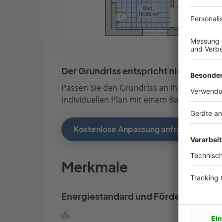
Der Grundriss entspricht nicht Ihren
Passen Sie den Grundriss an Ihre persönli
individuellen Plan mit einem Bauberater de
Kostenlose Anpassung anfragen
Merkmale
Energiestandard und Förderung