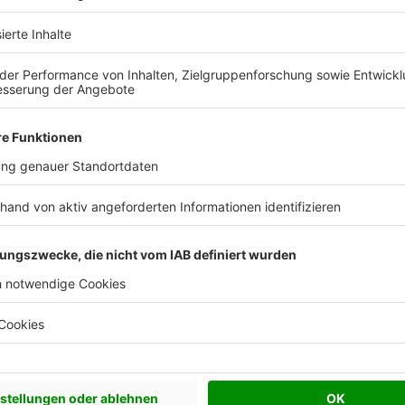
 Vorstellungen?
chen Bedürfnisse an und besprechen Sie Ihren
s Anbieters.
Effizienzhaus 40