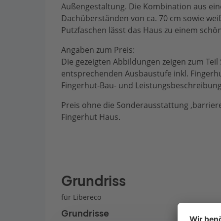
Außengestaltung. Die Kombination aus ein
Dachüberständen von ca. 70 cm sowie weiß
Putzfaschen lässt das Haus zu einem schön
Angaben zum Preis:
Die gezeigten Abbildungen zeigen zum Teil
entsprechenden Ausbaustufe inkl. Finger
Fingerhut-Bau- und Leistungsbeschreibung 
Preis ohne die Sonderausstattung ‚barrieref
Fingerhut Haus.
Grundriss
für Libereco
Grundrisse