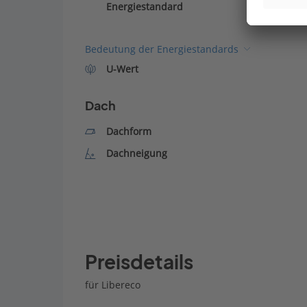
Energiestandard
Bedeutung der Energiestandards
U-Wert
Dach
Dachform
Dachneigung
Preisdetails
für Libereco