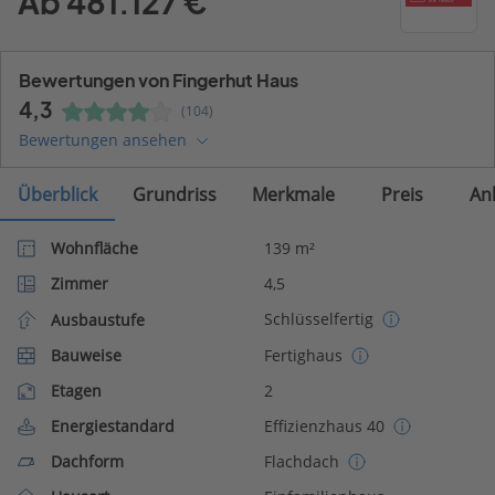
Ab 481.127 €
Bewertungen von Fingerhut Haus
4,3
(104)
Bewertungen ansehen
Überblick
Grundriss
Merkmale
Preis
An
Wohnfläche
139 m²
Zimmer
4,5
Schlüsselfertig
Ausbaustufe
Bauweise
Fertighaus
Etagen
2
Energiestandard
Effizienzhaus 40
Dachform
Flachdach