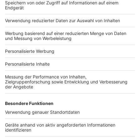
Bauprojekt-Quiz
Häuser-Suche
Hausanbieter-Suche
Bauprojekt-Profil
Für Unternehmen
Ihre Baufirma auf bauen.de
Kostenloses Infogespräch