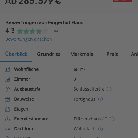
Ab 285.579 €
Bewertungen von Fingerhut Haus
4,3
(104)
Bewertungen ansehen
Überblick
Grundriss
Merkmale
Preis
An
Wohnfläche
68 m²
Zimmer
3
Schlüsselfertig
Ausbaustufe
Bauweise
Fertighaus
Etagen
1
Energiestandard
Effizienzhaus 40
Dachform
Walmdach