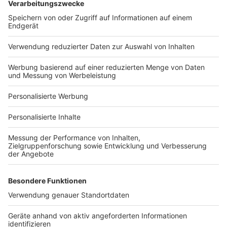
Bauprojekt-Quiz
Häuser-Suche
Hausanbieter-Suche
Bauprojekt-Profil
Für Unternehmen
Ihre Baufirma auf bauen.de
Kostenloses Infogespräch