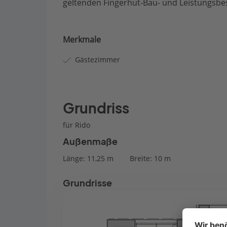
geltenden Fingerhut-Bau- und Leistungsbes
Merkmale
Gästezimmer
Grundriss
für Rido
Außenmaße
Länge: 11,25 m
Breite: 10 m
Grundrisse