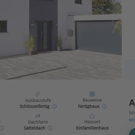
Bauweise
Ausbaustufe
A
Fertighaus
Schlüsselfertig
Sch
Mo
Hausart
d
Dachform
Einfamilienhaus
Satteldach