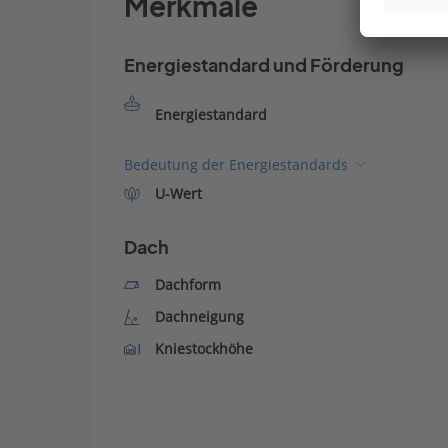
Merkmale
Energiestandard und Förderung
Energiestandard
Bedeutung der Energiestandards
U-Wert
Dach
Dachform
Dachneigung
Kniestockhöhe