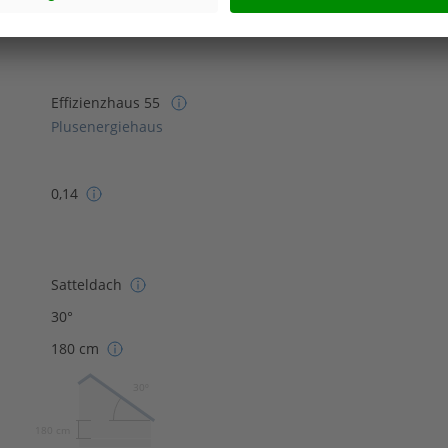
Effizienzhaus 55
Plusenergiehaus
0,14
Satteldach
30°
180 cm
30º
180 cm