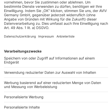
AGB-Übersicht
Datenschutz
Impressum
Fotonachweis
Services
Bauprojekt-Quiz
Häuser-Suche
Hausanbieter-Suche
Bauprojekt-Profil
Für Unternehmen
Ihre Baufirma auf bauen.de