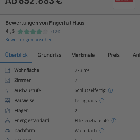
Ab 652.683 €
Bewertungen von Fingerhut Haus
4,3
(104)
Bewertungen ansehen
Überblick
Grundriss
Merkmale
Preis
An
Wohnfläche
273 m²
Zimmer
7
Schlüsselfertig
Ausbaustufe
Bauweise
Fertighaus
Etagen
2
Energiestandard
Effizienzhaus 40
Dachform
Walmdach