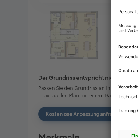
Der Grundriss entspricht nicht Ihren
Passen Sie den Grundriss an Ihre persönli
individuellen Plan mit einem Bauberater de
Kostenlose Anpassung anfragen
Merkmale