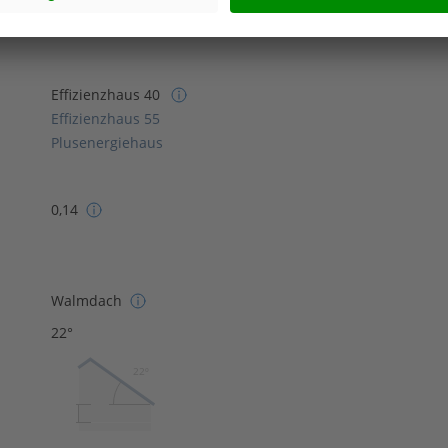
Effizienzhaus 40
Effizienzhaus 55
Plusenergiehaus
0,14
Walmdach
22°
22º