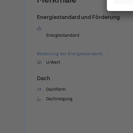
Energiestandard und Förderung
Energiestandard
Bedeutung der Energiestandards
U-Wert
Dach
Dachform
Dachneigung