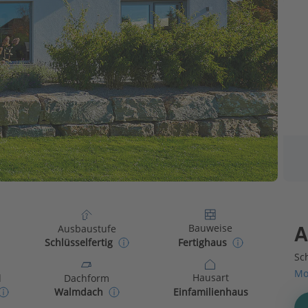
Bauweise
Ausbaustufe
A
Fertighaus
Schlüsselfertig
Sch
Mo
Hausart
d
Dachform
Einfamilienhaus
Walmdach