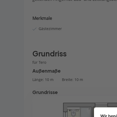
Merkmale
Gästezimmer
Grundriss
für Tero
Außenmaße
Länge: 10 m
Breite: 10 m
Grundrisse