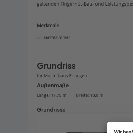
geltenden Fingerhut-Bau- und Leistungsbes
Merkmale
Gästezimmer
Grundriss
für Musterhaus Erlangen
Außenmaße
Länge: 11,75 m
Breite: 10,9 m
Grundrisse