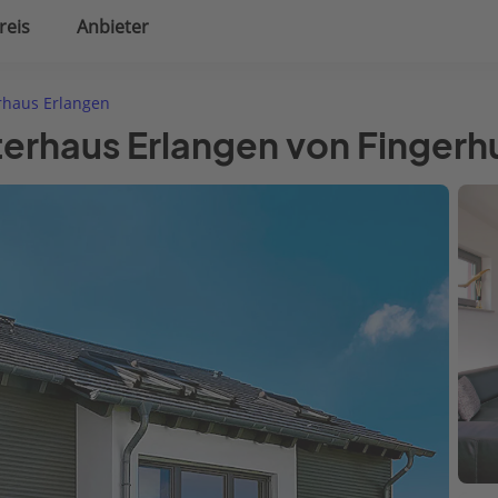
reis
Anbieter
uplanung
Hausausstattung
haus Erlangen
terhaus Erlangen von Fingerh