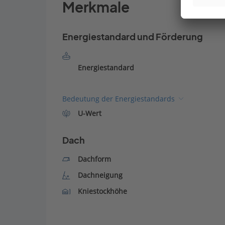
Merkmale
Energiestandard und Förderung
Energiestandard
Bedeutung der Energiestandards
U-Wert
Dach
Dachform
Dachneigung
Kniestockhöhe