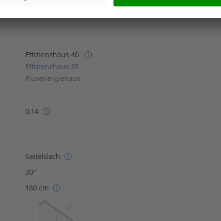
Effizienzhaus 40
Effizienzhaus 55
Plusenergiehaus
0,14
Satteldach
30°
180 cm
30º