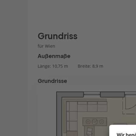
Grundriss
für Wien
Außenmaße
Länge: 10,75 m
Breite: 8,9 m
Grundrisse