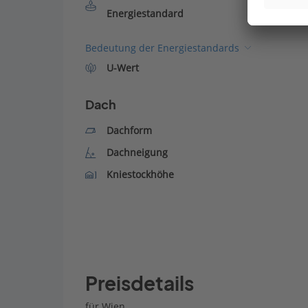
Energiestandard
Bedeutung der Energiestandards
U-Wert
Dach
Dachform
Dachneigung
Kniestockhöhe
Preisdetails
für Wien