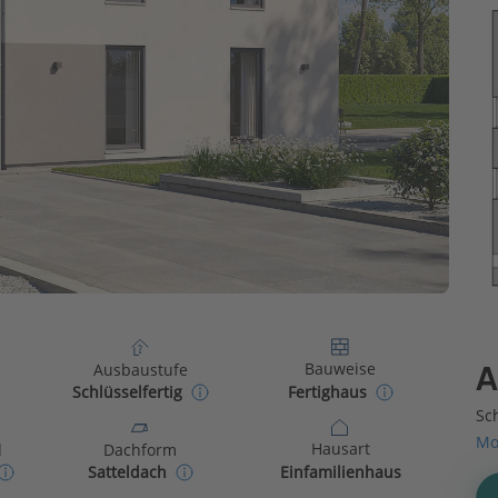
Bauweise
Ausbaustufe
A
Fertighaus
Schlüsselfertig
Sch
Mo
Hausart
d
Dachform
Einfamilienhaus
Satteldach