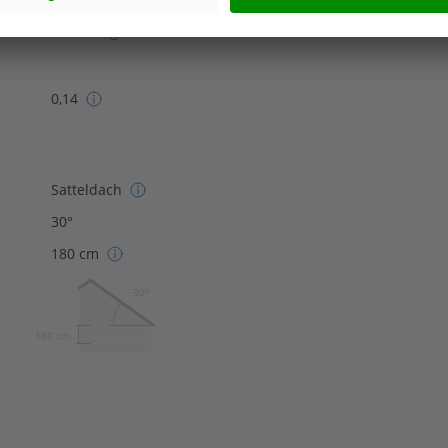
Effizienzhaus 55
Plusenergiehaus
0,14
Satteldach
30°
180 cm
30º
180 cm