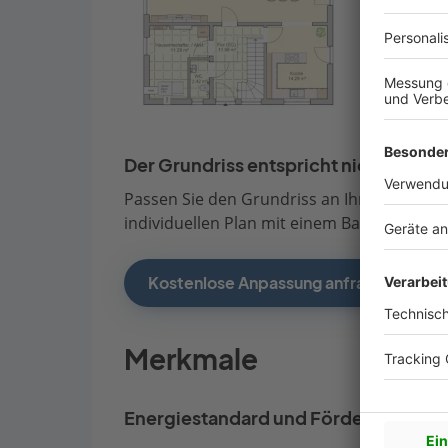
Der Grundriss entspricht nicht Ihren
Passen Sie den Grundriss an Ihre persönli
individuellen Plan mit einem Bauberater de
Kostenlose Anpassung anfragen
Merkmale
Energiestandard und Förderung