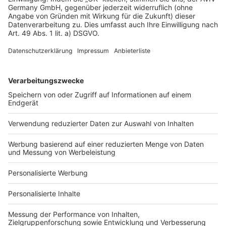
Datenschutz
Impressum
Fotonachweis
Services
Bauprojekt-Quiz
Häuser-Suche
Hausanbieter-Suche
Bauprojekt-Profil
Für Unternehmen
Ihre Baufirma auf bauen.de
Kostenloses Infogespräch