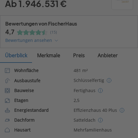
Ab 1.946.531 €
Bewertungen von FischerHaus
4,7
(15)
Bewertungen ansehen
Überblick
Merkmale
Preis
Anbieter
Wohnfläche
481 m²
Schlüsselfertig
Ausbaustufe
Bauweise
Fertighaus
Etagen
2,5
Energiestandard
Effizienzhaus 40 Plus
Dachform
Satteldach
Hausart
Mehrfamilienhaus