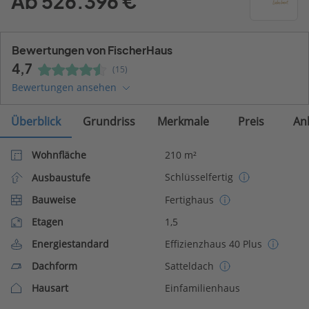
Ab 526.396 €
Bewertungen von FischerHaus
4,7
(15)
Bewertungen ansehen
Überblick
Grundriss
Merkmale
Preis
An
Wohnfläche
210 m²
Schlüsselfertig
Ausbaustufe
Bauweise
Fertighaus
Etagen
1,5
Energiestandard
Effizienzhaus 40 Plus
Dachform
Satteldach
Hausart
Einfamilienhaus