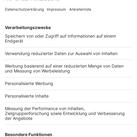
Fotonachweis
Services
Bauprojekt-Quiz
Häuser-Suche
Hausanbieter-Suche
Bauprojekt-Profil
Für Unternehmen
Ihre Baufirma auf bauen.de
Kostenloses Infogespräch