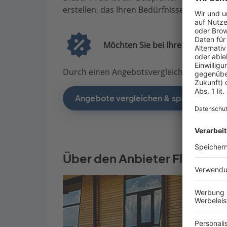
erstellen, das Ihren Bedürfnissen entsprich
Möchten Sie bei Ihrem Projekt G
Durch einen Angebotsvergleich mit Bauen.d
Angebote vergleichen & sparen
Über den Anbieter Fluck Ho