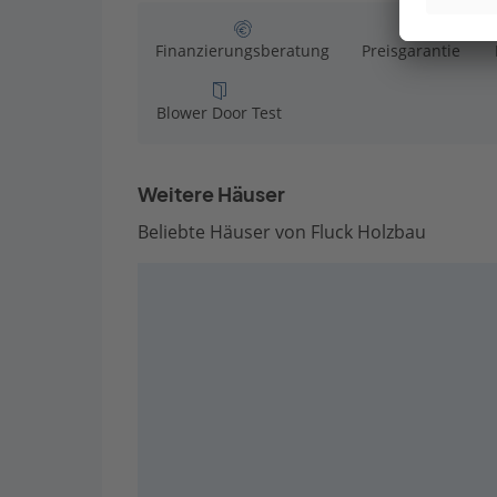
Finanzierungsberatung
Preisgarantie
Blower Door Test
Weitere Häuser
Beliebte Häuser von Fluck Holzbau