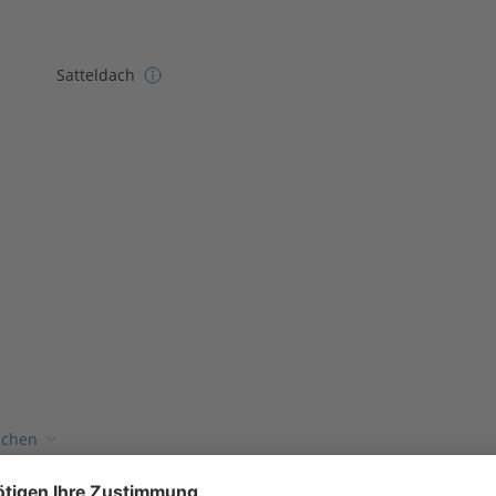
Satteldach
ichen
, ein Berater kann Ihnen ein detailliertes Angebot