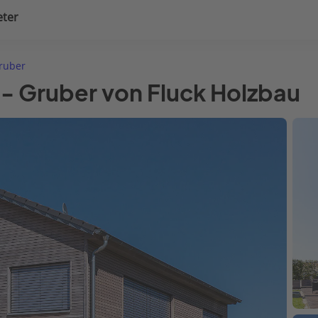
eter
uplanung
Hausausstattung
Gruber
 - Gruber von Fluck Holzbau