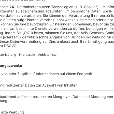
t.
eld sparen?
e können Sie bis zu 20 % Ihrer Baukosten sparen.
lzbau
Zum Anbieterprofil