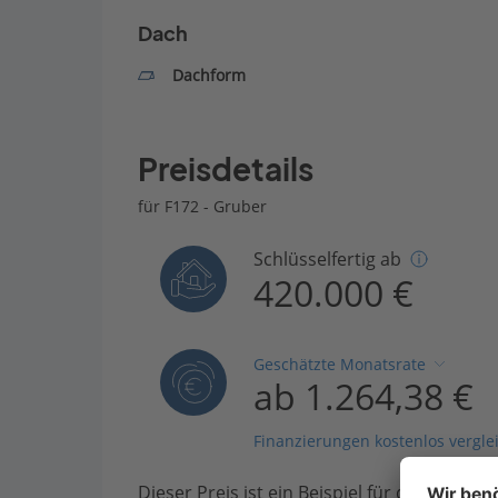
Dach
Dachform
Preisdetails
für F172 - Gruber
Schlüsselfertig ab
420.000 €
Geschätzte Monatsrate
ab 1.264,38 €
Finanzierungen kostenlos vergle
Dieser Preis ist ein Beispiel für den Anfang