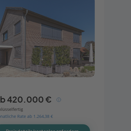
b 420.000 €
lüsselfertig
natliche Rate ab 1.264,38 €