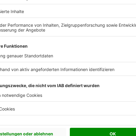
Katalog kostenlos anfordern
Akzeptabel
itarbeiter
82