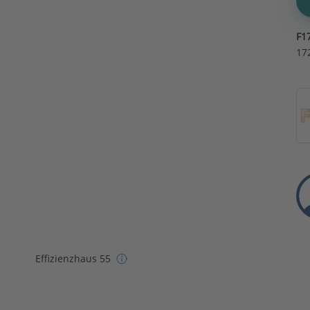
F1
17
Effizienzhaus 55