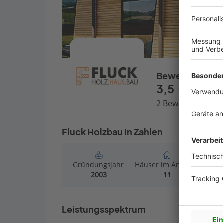
Bewertungen
3,5
2 Bewertungen
Fluck Holzbau in Zahlen
Gründungsjahr
Häuser im Angebot
M
2003
11
Leistungsspektrum