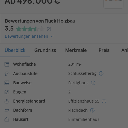
Ab 498.000 €
Bewertungen von Fluck Holzbau
3,5
(2)
Bewertungen ansehen
Überblick
Grundriss
Merkmale
Preis
An
Wohnfläche
201 m²
Schlüsselfertig
Ausbaustufe
Bauweise
Fertighaus
Etagen
2
Energiestandard
Effizienzhaus 55
Dachform
Flachdach
Hausart
Einfamilienhaus