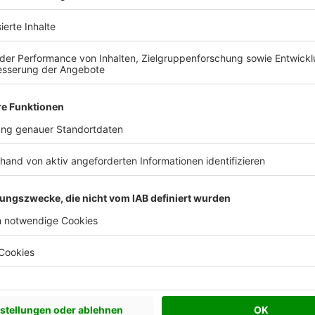
Effizienzhaus 55
Satteldach