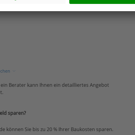
ichen
, ein Berater kann Ihnen ein detailliertes Angebot
t.
eld sparen?
e können Sie bis zu 20 % Ihrer Baukosten sparen.