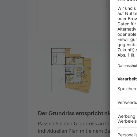
Der Grundriss entspricht nicht Ihren
Passen Sie den Grundriss an Ihre persönli
individuellen Plan mit einem Bauberater de