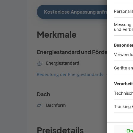
Kostenlose Anpassung anfragen
Merkmale
Energiestandard und Förderung
Energiestandard
Bedeutung der Energiestandards
Dach
Dachform
Preisdetails