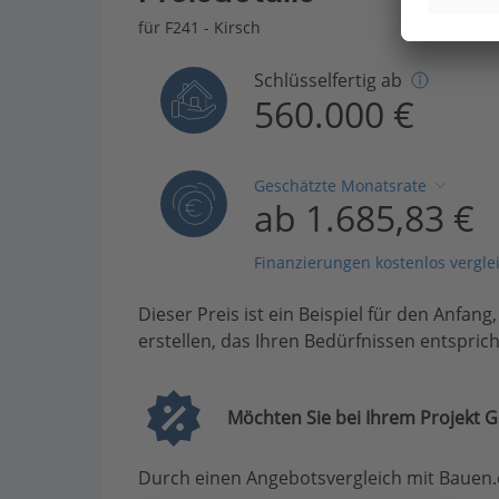
für F241 - Kirsch
Schlüsselfertig ab
560.000 €
Geschätzte Monatsrate
ab 1.685,83 €
Finanzierungen kostenlos vergle
Dieser Preis ist ein Beispiel für den Anfang
erstellen, das Ihren Bedürfnissen entsprich
Möchten Sie bei Ihrem Projekt G
Durch einen Angebotsvergleich mit Bauen.d