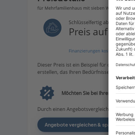
für Mehrfamilienhaus mit sieben Wohneinheite
Schlüsselfertig ab
Preis auf Anfr
Finanzierungen kostenlos vergle
Dieser Preis ist ein Beispiel für den Anfang
erstellen, das Ihren Bedürfnissen entsprich
Möchten Sie bei Ihrem Projekt G
Durch einen Angebotsvergleich mit Bauen.d
Angebote vergleichen & sparen