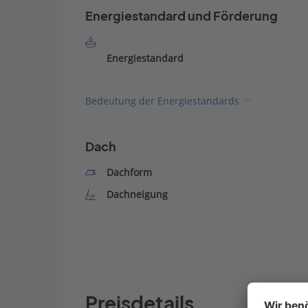
Energiestandard und Förderung
Energiestandard
Bedeutung der Energiestandards
Dach
Dachform
Dachneigung
Preisdetails