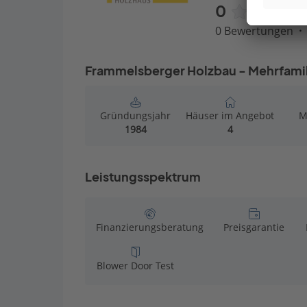
0
0 Bewertungen
Frammelsberger Holzbau - Mehrfamil
Gründungsjahr
Häuser im Angebot
M
1984
4
Leistungsspektrum
Finanzierungsberatung
Preisgarantie
Blower Door Test