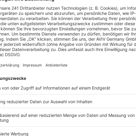
n
age
ichen
, ein Berater kann Ihnen ein detailliertes Angebot
t.
eld sparen?
e können Sie bis zu 20 % Ihrer Baukosten sparen.