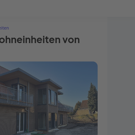
Bauprojekt-Quiz
Mein Konto
Baupartner
Anmelden
eiten
ohneinheiten von