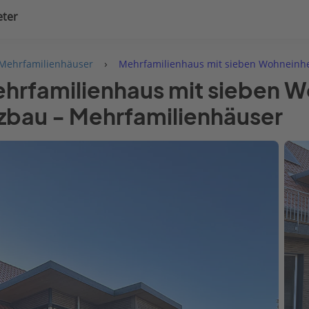
eter
uplanung
Hausausstattung
›
 Mehrfamilienhäuser
Mehrfamilienhaus mit sieben Wohneinh
hrfamilienhaus mit sieben W
zbau - Mehrfamilienhäuser