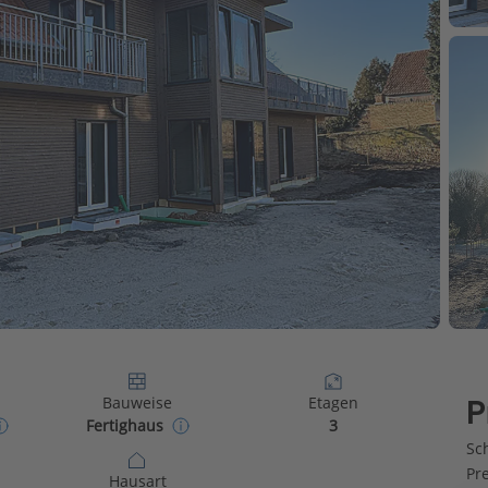
Bauweise
Etagen
P
Fertighaus
3
Sch
Pr
Hausart