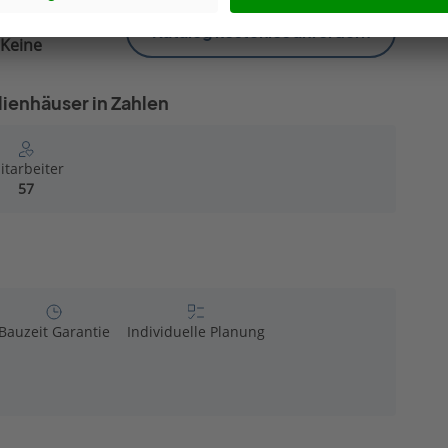
Katalog kostenlos anfordern
Keine
ienhäuser in Zahlen
itarbeiter
57
Bauzeit Garantie
Individuelle Planung