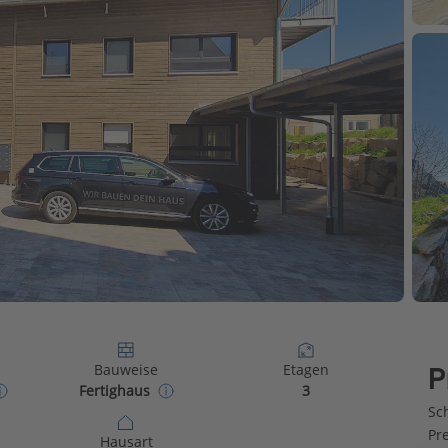
Bauweise
Etagen
P
Fertighaus
3
Sch
Pr
Hausart