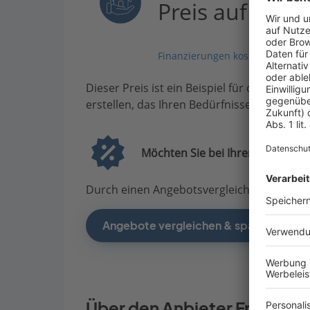
Preis auf Anfr
Finanzierungen kostenlos vergle
Dieser Preis ist ein Beispiel für den Anfang
erstellen, das Ihren Bedürfnissen entsprich
Möchten Sie bei Ihrem Projekt G
Durch einen Angebotsvergleich mit Bauen.d
Angebote vergleichen & sparen
Über den Anbieter Frammel