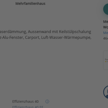
Mehrfamilienhaus
Me
Wo
faserdämmung, Aussenwand mit Keilstülpschalung
Me
olz-Alu-Fenster, Carport, Luft-Wasser-Wärmepumpe,
46
Effizienzhaus 40
Effizienzhaus 40 EE