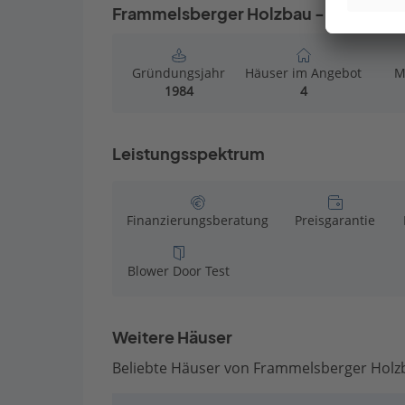
Frammelsberger Holzbau - Mehrfamil
Gründungsjahr
Häuser im Angebot
M
1984
4
Leistungsspektrum
Finanzierungsberatung
Preisgarantie
Blower Door Test
Weitere Häuser
Beliebte Häuser von Frammelsberger Holz