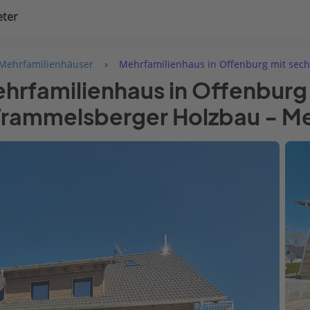
eter
uplanung
Hausausstattung
›
 Mehrfamilienhäuser
Mehrfamilienhaus in Offenburg mit sec
hrfamilienhaus in Offenburg
Frammelsberger Holzbau - Me