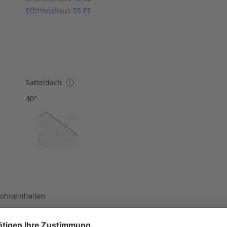
Effizienzhaus 55 EE
Satteldach
40°
40º
Wohneinheiten