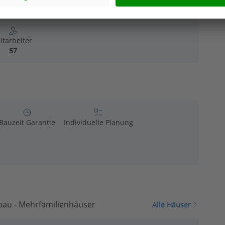
ienhäuser in Zahlen
itarbeiter
57
Bauzeit Garantie
Individuelle Planung
bau - Mehrfamilienhäuser
Alle Häuser