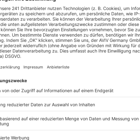
age
ichen
, ein Berater kann Ihnen ein detailliertes Angebot
t.
eld sparen?
e können Sie bis zu 20 % Ihrer Baukosten sparen.
sberger Holzbau -