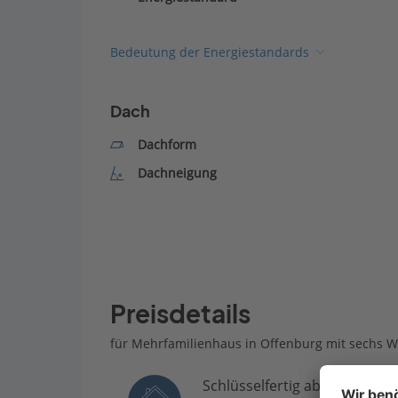
Bedeutung der Energiestandards
Dach
Dachform
Dachneigung
Preisdetails
für Mehrfamilienhaus in Offenburg mit sechs 
Schlüsselfertig ab