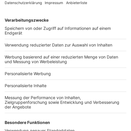
Services
Bauprojekt-Quiz
Häuser-Suche
Hausanbieter-Suche
Bauprojekt-Profil
Für Unternehmen
Ihre Baufirma auf bauen.de
Kostenloses Infogespräch