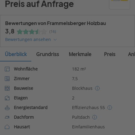
Preis auf Anfrage
Bewertungen von Frammelsberger Holzbau
3,8
(16)
Bewertungen ansehen
Überblick
Grundriss
Merkmale
Preis
An
Wohnfläche
182 m²
Zimmer
7,5
Bauweise
Blockhaus
Etagen
2
Energiestandard
Effizienzhaus 55
Dachform
Pultdach
Hausart
Einfamilienhaus