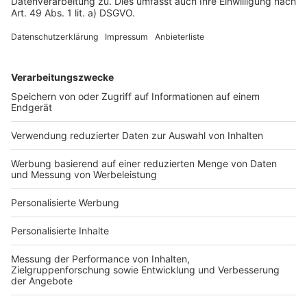
Impressum
Fotonachweis
Services
Bauprojekt-Quiz
Häuser-Suche
Hausanbieter-Suche
Bauprojekt-Profil
Für Unternehmen
Ihre Baufirma auf bauen.de
Kostenloses Infogespräch